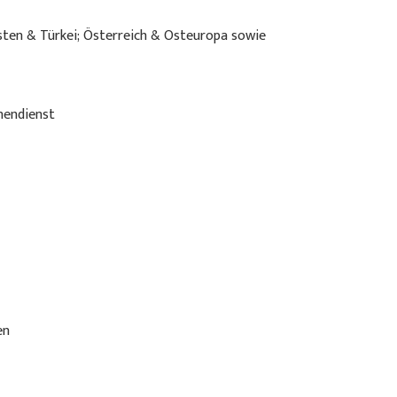
sten & Türkei; Österreich & Osteuropa sowie
nendienst
en