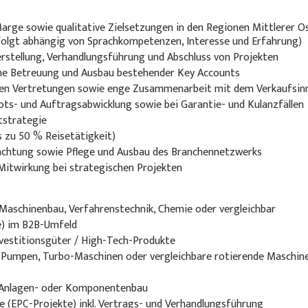
ge sowie qualitative Zielsetzungen in den Regionen Mittlerer O
folgt abhängig von Sprachkompetenzen, Interesse und Erfahrung)
rstellung, Verhandlungsführung und Abschluss von Projekten
che Betreuung und Ausbau bestehender Key Accounts
alen Vertretungen sowie enge Zusammenarbeit mit dem Verkaufsin
ts- und Auftragsabwicklung sowie bei Garantie- und Kulanzfällen
tstrategie
 zu 50 % Reisetätigkeit)
chtung sowie Pflege und Ausbau des Branchennetzwerks
 Mitwirkung bei strategischen Projekten
 Maschinenbau, Verfahrenstechnik, Chemie oder vergleichbar
e) im B2B-Umfeld
nvestitionsgüter / High-Tech-Produkte
h Pumpen, Turbo-Maschinen oder vergleichbare rotierende Maschin
m Anlagen- oder Komponentenbau
e (EPC-Projekte) inkl. Vertrags- und Verhandlungsführung