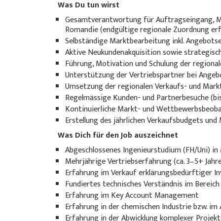
Was Du tun wirst
Gesamtverantwortung für Auftragseingang, Mar
Romandie (endgültige regionale Zuordnung er
Selbständige Marktbearbeitung inkl. Angebotse
Aktive Neukundenakquisition sowie strategis
Führung, Motivation und Schulung der region
Unterstützung der Vertriebspartner bei Angebo
Umsetzung der regionalen Verkaufs- und Mark
Regelmässige Kunden- und Partnerbesuche (bis
Kontinuierliche Markt- und Wettbewerbsbeoba
Erstellung des jährlichen Verkaufsbudgets und
Was Dich für den Job auszeichnet
Abgeschlossenes Ingenieurstudium (FH/Uni) in
Mehrjährige Vertriebserfahrung (ca. 3–5+ Jahr
Erfahrung im Verkauf erklärungsbedürftiger I
Fundiertes technisches Verständnis im Bereic
Erfahrung im Key Account Management
Erfahrung in der chemischen Industrie bzw. i
Erfahrung in der Abwicklung komplexer Projekt