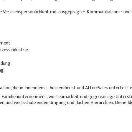
e Vertriebspersönlichkeit mit ausgeprägter Kommunikations- und
ement
ozessindustrie
ndung
ng
tion, die in Innendienst, Aussendienst und After-Sales unterteilt is
es Familienunternehmens, wo Teamarbeit und gegenseitige Unterst
en und wertschätzenden Umgang und flachen Hierarchien. Deine Id