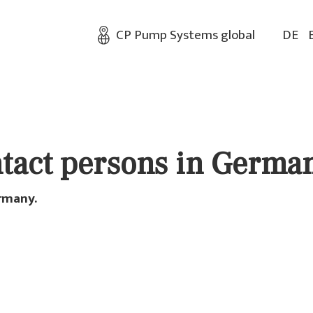
CP Pump Systems global
DE
tact persons in Germa
ermany.