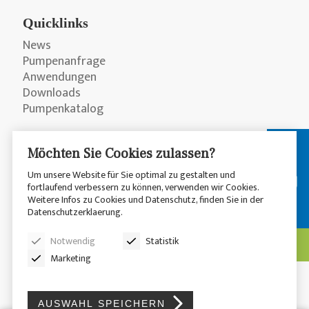
Quicklinks
News
Pumpenanfrage
Anwendungen
Downloads
Pumpenkatalog
Möchten Sie Cookies zulassen?
Um unsere Website für Sie optimal zu gestalten und
fortlaufend verbessern zu können, verwenden wir Cookies.
Weitere Infos zu Cookies und Datenschutz, finden Sie in der
Datenschutzerklaerung.
© 2026 CP Pumpen AG
Datenschutzerklärung
Notwendig
Statistik
Disclaimer
Sitemap
Marketing
AUSWAHL SPEICHERN