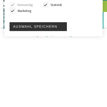
Notwendig
Statistik
Marketing
AUSWAHL SPEICHERN
MESSEN
CRU Sulphur+Sulphuric Acid 2026: Treffen
Sie CP Pump Systems auf der
internationalen Fachveranstaltungen für die
Schwefel- und Schwefelsäureindustrie