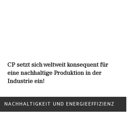
CP setzt sich weltweit konsequent für
Schweizer Pumpen-Expertise: für Ihren
Hochsichere Kreiselpumpen – in
Leckagefreie Magnetkupplungspumpen:
eine nachhaltige Produktion in der
technologischen Fortschritt
Schweizer Qualität
für schwierige Flüssigkeiten
Industrie ein!
IHRE PUMPENAUSWAHL
IHRE PUMPENAUSWAHL
IHRE PUMPENAUSWAHL
NACHHALTIGKEIT UND ENERGIEEFFIZIENZ