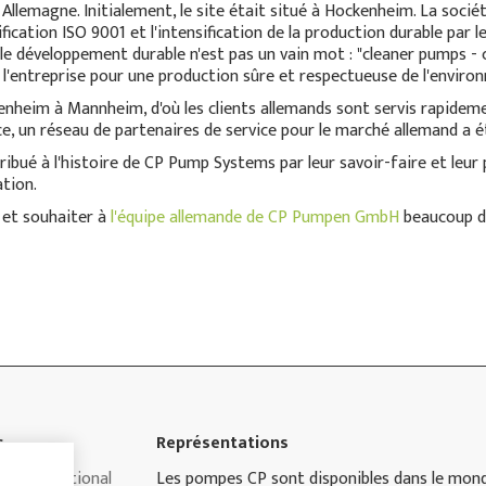
 Allemagne. Initialement, le site était situé à Hockenheim. La soci
fication ISO 9001 et l'intensification de la production durable par l
 développement durable n'est pas un vain mot : "cleaner pumps - c
e l'entreprise pour une production sûre et respectueuse de l'enviro
enheim à Mannheim, d'où les clients allemands sont servis rapideme
ce, un réseau de partenaires de service pour le marché allemand a é
ibué à l'histoire de CP Pump Systems par leur savoir-faire et leur 
ation.
 et souhaiter à
l'équipe allemande de CP Pumpen GmbH
beaucoup de
s
Représentations
 & International
Les pompes CP sont disponibles dans le mon