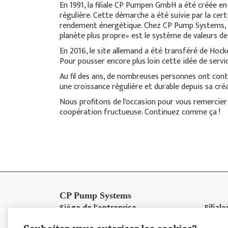
En 1991, la filiale CP Pumpen GmbH a été créée en
régulière. Cette démarche a été suivie par la certi
rendement énergétique. Chez CP Pump Systems, le
planète plus propre» est le système de valeurs d
En 2016, le site allemand a été transféré de Hock
Pour pousser encore plus loin cette idée de servi
Au fil des ans, de nombreuses personnes ont contr
une croissance régulière et durable depuis sa cré
Nous profitons de l'occasion pour vous remercier
coopération fructueuse. Continuez comme ça !
CP Pump Systems
Siège de l'entreprise
Filiale
Im Bruehl 7
Suisse