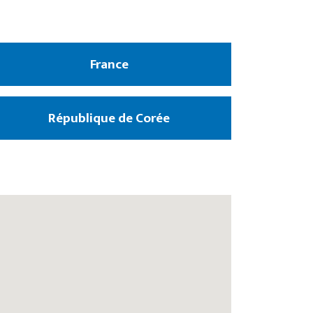
France
République de Corée