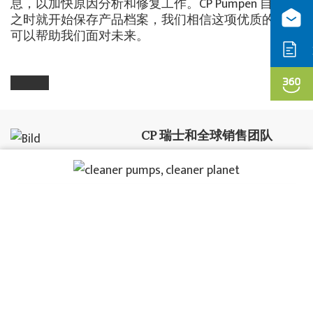
息，以加快原因分析和修复工作。CP Pumpen 自成立
之时就开始保存产品档案，我们相信这项优质的服务
可以帮助我们面对未来。
CP 瑞士和全球销售团队
Tel: +41 62 746 85 85
Fax +41 62 746 85 86
Would you like to allow cookies?
We use cookies to optimize our website for you and to be able
to continuously improve it. Further information on cookies and
data protection can be found in the privacy policy.
CP 德国销售团队
Necessary
Statistics
Tel: +49 621 180 65 690
Marketing
Fax +49 621 180 65 699