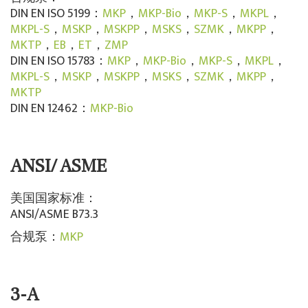
DIN EN ISO 5199：
MKP
，
MKP-Bio
，
MKP-S
，
MKPL
，
MKPL-S
，
MSKP
，
MSKPP
，
MSKS
，
SZMK
，
MKPP
，
MKTP
，
EB
，
ET
，
ZMP
DIN EN ISO 15783：
MKP
，
MKP-Bio
，
MKP-S
，
MKPL
，
MKPL-S
，
MSKP
，
MSKPP
，
MSKS
，
SZMK
，
MKPP
，
MKTP
DIN EN 12462：
MKP-Bio
ANSI/ ASME
美国国家标准：
ANSI/ASME B73.3
合规泵：
MKP
3-A