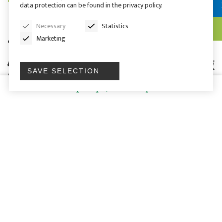
data protection can be found in the privacy policy.
Necessary
Statistics
4.钛和钛合金
Marketing
钛和钛合金特别适用于高氧化和强氯化溶液
SAVE SELECTION
以及悬浮液。与其他金属结构材料不同，钛
完全耐此类化学物质。
3.7034（等级 1–4）
3.7164（等级 5）
其它等级
这些材料即使在极端温度下也具有很高的抗拉强度和
韧性。而且，他们重量轻，特别耐腐蚀。CP 泵壳采
用各种等级钛以满足每个客户的特定需求。
CP 型号：
MKP
，
MKP-S
，
MKTP
，
ZMP