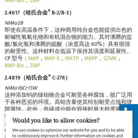
MKP-Bio
，
ZMP
®
2.4617（哈氏合金
B-2/B-3）
NiMo28
即使在高温条件下，这种商用纯合金也能提供出色的
耐碱性氢氧化物和有机混合物的能力。其对沸腾的盐
酸/氯化氢和沸腾的硫酸（浓度高达 60%）具有很强
的耐受性。这种材料在低温下保持其强度和延展性。
CP 型号：
MKP
，
MKP-S
，
MKTP
，
MKPP
，
SZMK
，
MKP-Bio
，
ZMP
®
2.4819（哈氏合金
C-276）
NiMo16Cr15W
这种添加钨的镍钼铬合金可耐受各种腐蚀，能广泛用
于各种恶劣的环境。高钼含量使其特别耐受点蚀和缝
隙腐蚀。此外，低碳成分能在焊接时最大程度将碳化
物沉淀降到最低，以保持焊接接头受热影响区域的耐
Would you like to allow cookies?
腐蚀性。
CP 型号：
MKP
，
MKP-S
，
MKTP
，
MKPP
，
SZMK
，
We use cookies to optimize our website for you and to be able
to continuously improve it. Further information on cookies and
MKP-Bio
，
ZMP