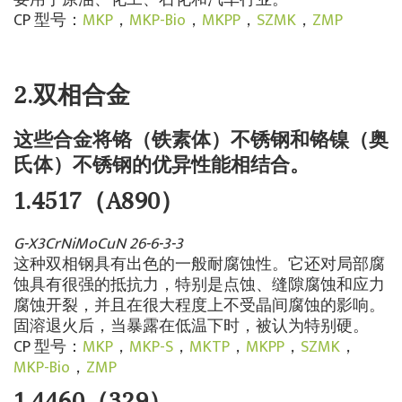
要用于原油、化工、石化和汽车行业。
CP 型号：
MKP
，
MKP-Bio
，
MKPP
，
SZMK
，
ZMP
2.双相合金
这些合金将铬（铁素体）不锈钢和铬镍（奥
氏体）不锈钢的优异性能相结合。
1.4517（A890）
G-X3CrNiMoCuN 26-6-3-3
这种双相钢具有出色的一般耐腐蚀性。它还对局部腐
蚀具有很强的抵抗力，特别是点蚀、缝隙腐蚀和应力
腐蚀开裂，并且在很大程度上不受晶间腐蚀的影响。
固溶退火后，当暴露在低温下时，被认为特别硬。
CP 型号：
MKP
，
MKP-S
，
MKTP
，
MKPP
，
SZMK
，
MKP-Bio
，
ZMP
1.4460（329）