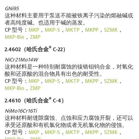
GNi95
这种材料主要用于泵送不能被铁离子污染的熔融碱或
者高纯度碱。也适用于碱的蒸发。
CP 型号：
MKP
，
MKP-S
，
MKTP
，
MKPP
，
SZMK
，
MKP-Bio
，
ZMP
®
2.4602（哈氏合金
C-22）
NiCr21Mo14W
这种材料是一种特别耐腐蚀的镍铬钼钨合金，对氧化
酸和还原酸的混合物具有出色的耐受性。
CP 型号：
MKP
，
MKP-S
，
MKTP
，
MKPP
，
SZMK
，
MKP-Bio
，
ZMP
®
2.4610（哈氏合金
C-4）
NiMo16Cr16Ti
这种材料耐缝隙腐蚀、点蚀和应力腐蚀开裂，还可以
承受还原酸和有机氯化物或者无机氯化物的侵蚀。
CP 型号：
MKP
，
MKP-S
，
MKTP
，
MKPP
，
SZMK
，