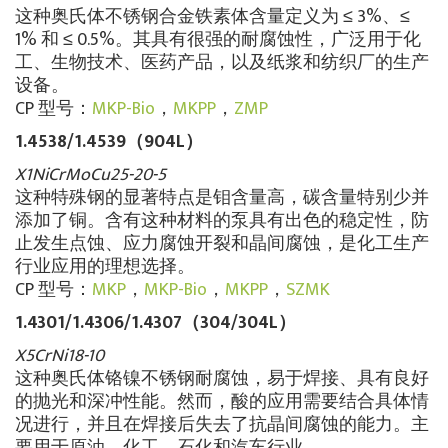
这种奥氏体不锈钢合金铁素体含量定义为 ≤ 3%、≤
1% 和 ≤ 0.5%。其具有很强的耐腐蚀性，广泛用于化
工、生物技术、医药产品，以及纸浆和纺织厂的生产
设备。
CP 型号：
MKP-Bio
，
MKPP
，
ZMP
1.4538/1.4539（904L）
X1NiCrMoCu25-20-5
这种特殊钢的显著特点是钼含量高，碳含量特别少并
添加了铜。含有这种材料的泵具有出色的稳定性，防
止发生点蚀、应力腐蚀开裂和晶间腐蚀，是化工生产
行业应用的理想选择。
CP 型号：
MKP
，
MKP-Bio
，
MKPP
，
SZMK
1.4301/1.4306/1.4307（304/304L）
X5CrNi18-10
这种奥氏体铬镍不锈钢耐腐蚀，易于焊接、具有良好
的抛光和深冲性能。然而，酸的应用需要结合具体情
况进行，并且在焊接后失去了抗晶间腐蚀的能力。主