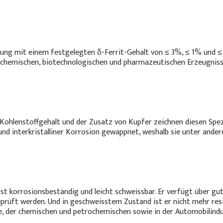
ierung mit einem festgelegten δ-Ferrit-Gehalt von ≤ 3%, ≤ 1% und ≤
 chemischen, biotechnologischen und pharmazeutischen Erzeugnissen
 Kohlenstoffgehalt und der Zusatz von Kupfer zeichnen diesen Spez
d interkristalliner Korrosion gewappnet, weshalb sie unter ander
ist korrosionsbeständig und leicht schweissbar. Er verfügt über gu
rüft werden. Und in geschweisstem Zustand ist er nicht mehr resis
, der chemischen und petrochemischen sowie in der Automobilindu