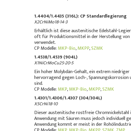
1.4404/1.4435 (316L): CP Standardlegierung
X2CrNiMo18-14-3
Erhältlich ist diese austenitische Edelstahl-Leg
oft für Produktionsmittel in der Herstellung von
verwendet.
CP Modelle:
MKP-Bio
,
MKPP
,
SZMK
1.4538/1.4539 (904L)
X1NiCrMoCu25-20-5
Ein hoher Molybdän-Gehalt, ein extrem niedriger
hervorragend gegen Loch-, Spannungskorrosion un
sind.
CP Modelle:
MKP
,
MKP-Bio
,
MKPP
,
SZMK
1.4301/1.4306/1.4307 (304/304L)
X5CrNi18-10
Dieser austenitische rostfreie Chromnickelstahl 
Anwendung mit Säuren muss jedoch individuell gep
Anwendung kommt er meist in der Rohölindustrie
CP Modelle:
MKP
,
MKP-Bio
,
MKPP
,
SZMK
,
ZMP