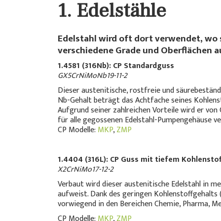
1. Edelstähle
Edelstahl wird oft dort verwendet, wo s
verschiedene Grade und Oberflächen a
1.4581 (316Nb): CP Standardguss
GX5CrNiMoNb19-11-2
Dieser austenitische, rostfreie und säurebeständi
Nb-Gehalt beträgt das Achtfache seines Kohlenst
Aufgrund seiner zahlreichen Vorteile wird er von
für alle gegossenen Edelstahl-Pumpengehäuse v
CP Modelle:
MKP
,
ZMP
1.4404 (316L): CP Guss mit tiefem Kohlensto
X2CrNiMo17-12-2
Verbaut wird dieser austenitische Edelstahl in 
aufweist. Dank des geringen Kohlenstoffgehalts (
vorwiegend in den Bereichen Chemie, Pharma, Med
CP Modelle:
MKP
,
ZMP